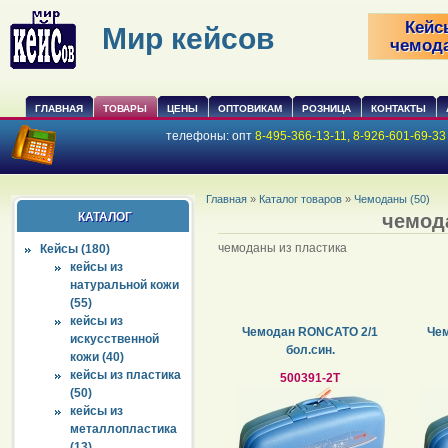
Кейс
Мир кейсов
чемод
ГЛАВНАЯ
ТОВАРЫ
ЦЕНЫ
ОПТОВИКАМ
РОЗНИЦА
КОНТАКТЫ
телефоны:
опт
8-495-366-13-11, 8-926-601-69-3
Главная
»
Каталог товаров
»
Чемоданы (50)
КАТАЛОГ
чемод
чемоданы из пластика
Кейсы (180)
кейсы из
натуральной кожи
(55)
кейсы из
Чемодан RONCATO 2/1
Че
искусственной
бол.син.
кожи (40)
кейсы из пластика
500391-2T
(50)
кейсы из
металлопластика
(13)