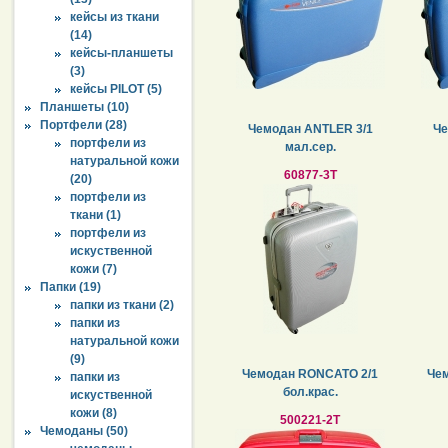
кейсы из ткани
(14)
кейсы-планшеты
(3)
кейсы PILOT (5)
Планшеты (10)
Портфели (28)
Чемодан ANTLER 3/1
Че
портфели из
мал.сер.
натуральной кожи
60877-3T
(20)
портфели из
ткани (1)
портфели из
искуственной
кожи (7)
Папки (19)
папки из ткани (2)
папки из
натуральной кожи
(9)
Чемодан RONCATO 2/1
Че
папки из
бол.крас.
искуственной
кожи (8)
500221-2T
Чемоданы (50)