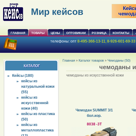
Кейс
Мир кейсов
чемод
ГЛАВНАЯ
ТОВАРЫ
ЦЕНЫ
ОПТОВИКАМ
РОЗНИЦА
КОНТАКТЫ
телефоны:
опт
8-495-366-13-11, 8-926-601-69-3
Главная
»
Каталог товаров
»
Чемоданы (50)
КАТАЛОГ
чемоданы и
чемоданы из искусственной кожи
Кейсы (180)
кейсы из
натуральной кожи
(55)
кейсы из
искусственной
кожи (40)
Чемодан SUMMIT 3/1
Че
кейсы из пластика
бол.кор.
(50)
8038 -3T
кейсы из
металлопластика
(13)