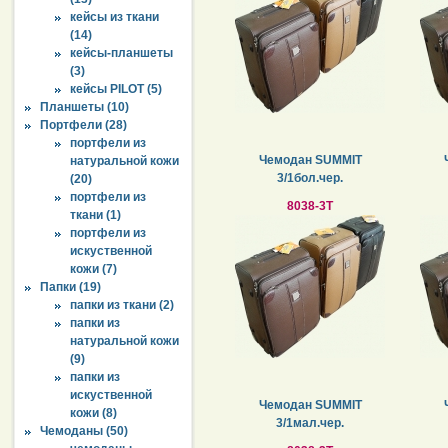
кейсы из ткани
(14)
кейсы-планшеты
(3)
кейсы PILOT (5)
Планшеты (10)
Портфели (28)
портфели из
Чемодан SUMMIT
натуральной кожи
3/1бол.чер.
(20)
портфели из
8038-3Т
ткани (1)
портфели из
искуственной
кожи (7)
Папки (19)
папки из ткани (2)
папки из
натуральной кожи
(9)
папки из
искуственной
Чемодан SUMMIT
кожи (8)
3/1мал.чер.
Чемоданы (50)